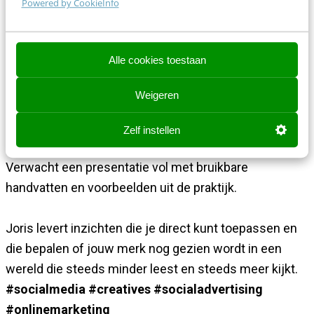
Powered by CookieInfo
Hoe kun je onderzoeken hoe jouw content écht
geconsumeerd wordt door de doelgroep?
Alle cookies toestaan
Hoe werk je slim met AI en algoritmes in plaats
van dat je ze tegenwerkt?
Weigeren
Met welke nieuwe trends en ontwikkelingen
Zelf instellen
moet je rekening gaan houden in 2026?
Verwacht een presentatie vol met bruikbare
handvatten en voorbeelden uit de praktijk.
Joris levert inzichten die je direct kunt toepassen en
die bepalen of jouw merk nog gezien wordt in een
wereld die steeds minder leest en steeds meer kijkt.
#socialmedia #creatives #socialadvertising
#onlinemarketing