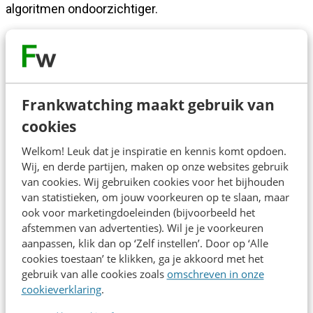
algoritmen ondoorzichtiger.
Toch is dit hét moment om de regie terug te pakken,
niet op alles, maar op wat echt impact maakt: je
creatives. Want daar ontstaat onderscheid, herkenning
Frankwatching maakt gebruik van
en conversie.
cookies
In deze keynote ontdek je hoe je meebeweegt met
Welkom! Leuk dat je inspiratie en kennis komt opdoen.
Wij, en derde partijen, maken op onze websites gebruik
een platformwereld die visueel denkt, zonder je
van cookies. Wij gebruiken cookies voor het bijhouden
strategie uit handen te geven. Hoe combineer je data
van statistieken, om jouw voorkeuren op te slaan, maar
en creativiteit, nu data belangrijker maar ook moeilijker
ook voor marketingdoeleinden (bijvoorbeeld het
afstemmen van advertenties). Wil je je voorkeuren
te verkrijgen is? En hoe zorg je dat ze elkaar
aanpassen, klik dan op ‘Zelf instellen’. Door op ‘Alle
versterken in plaats van uitsluiten?
cookies toestaan’ te klikken, ga je akkoord met het
gebruik van alle cookies zoals
omschreven in onze
cookieverklaring
.
Joris neemt je mee langs vragen die bepalend zijn
voor jouw resultaat: