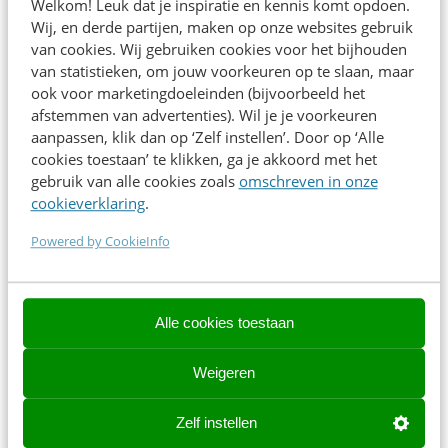
signalen slim combineert en hoe je met één strategie
Welkom! Leuk dat je inspiratie en kennis komt opdoen.
Wij, en derde partijen, maken op onze websites gebruik
structureel organisch bereik opbouwt.
van cookies. Wij gebruiken cookies voor het bijhouden
van statistieken, om jouw voorkeuren op te slaan, maar
Na deze sessie heb je inzicht in:
ook voor marketingdoeleinden (bijvoorbeeld het
afstemmen van advertenties). Wil je je voorkeuren
De bouwstenen van virale short-form video: wat
aanpassen, klik dan op ‘Zelf instellen’. Door op ‘Alle
Reels en TikToks laat aanslaan, inclusief hooks,
cookies toestaan’ te klikken, ga je akkoord met het
gebruik van alle cookies zoals
omschreven in onze
storyline en algoritme-triggers.
cookieverklaring
.
Een herhaalbare contentaanpak: hoe je met één
duidelijke strategie consistent bereik opbouwt en
Powered by CookieInfo
formats ontwikkelt die telkens weer werken.
De sessie is opgezet als live Q&A: volop ruimte voor
Alle cookies toestaan
jouw praktijkvragen, boordevol voorbeelden en
formats die je meteen kunt testen op je eigen
Weigeren
kanalen.
Zelf instellen