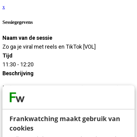
x
Sessiegegevens
Naam van de sessie
Zo ga je viral met reels en TikTok [VOL]
Tijd
11:30 - 12:20
Beschrijving
In deze interactieve Q&A-sessie laat Lotte zien hoe je
organische short-form video’s zó pakkend maakt dat
ze het algoritme voor je laten werken.
Frankwatching maakt gebruik van
Je ontdekt wat content écht viraal maakt op TikTok en
cookies
in Reels, hoe je vorm, inhoud en algoritmische