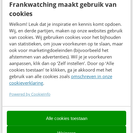
Frankwatching maakt gebruik van
Jaarbeurs is gemakkelijk te bereiken met het ov. Vanaf
cookies
Utrecht Centraal loop je via Entree Oost het
hallencomplex binnen. Neem de roltrap naar de 2e
Welkom! Leuk dat je inspiratie en kennis komt opdoen.
etage. In
deze video
wijzen we je de weg.
Wij, en derde partijen, maken op onze websites gebruik
van cookies. Wij gebruiken cookies voor het bijhouden
van statistieken, om jouw voorkeuren op te slaan, maar
ook voor marketingdoeleinden (bijvoorbeeld het
afstemmen van advertenties). Wil je je voorkeuren
aanpassen, klik dan op ‘Zelf instellen’. Door op ‘Alle
cookies toestaan’ te klikken, ga je akkoord met het
gebruik van alle cookies zoals
omschreven in onze
cookieverklaring
.
Powered by CookieInfo
Alle cookies toestaan