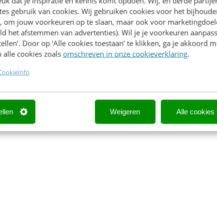
k dat je inspiratie en kennis komt opdoen. Wij, en derde partij
proof
es gebruik van cookies. Wij gebruiken cookies voor het bijhoude
en, om jouw voorkeuren op te slaan, maar ook voor marketingdoe
ld het afstemmen van advertenties). Wil je je voorkeuren aanpass
stellen’. Door op ‘Alle cookies toestaan’ te klikken, ga je akkoord m
.V.
 alle cookies zoals
omschreven in onze cookieverklaring
.
CookieInfo
ellen
Weigeren
Alle cookies