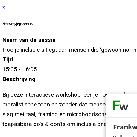
x
Sessiegegevens
Naam van de sessie
Hoe je inclusie uitlegt aan mensen die ‘gewoon norma
Tijd
15:05 - 16:05
Beschrijving
Bij deze interactieve workshop leer je hoe je inclus
moralistische toon en zónder dat mensen afhaken. S
slag met taal, framing en microboodschappen die ui
toepasbare do’s & don’ts om inclusie onderdeel te 
Frankw