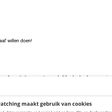
al’ willen doen!
ie en diversiteit op een toegankelijke, herkenbare man
peciaal ontwikkeld voor communicatiemanagers die ee
tnodigen in plaats van polariseren. Verwacht concret
maken van je merkcommunicatie… zelfs voor wie “gewoo
atching maakt gebruik van cookies