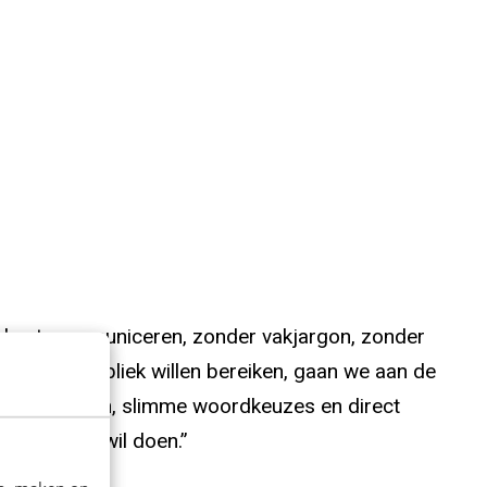
ier kunt communiceren, zonder vakjargon, zonder
n breed publiek willen bereiken, gaan we aan de
e voorbeelden, slimme woordkeuzes en direct
n normaal wil doen.”