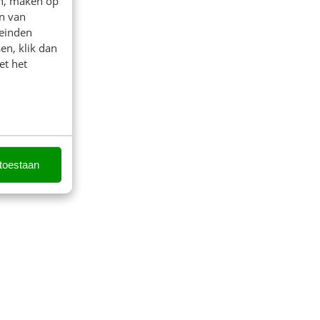
en, maken op
n van
leinden
en, klik dan
et het
 toestaan