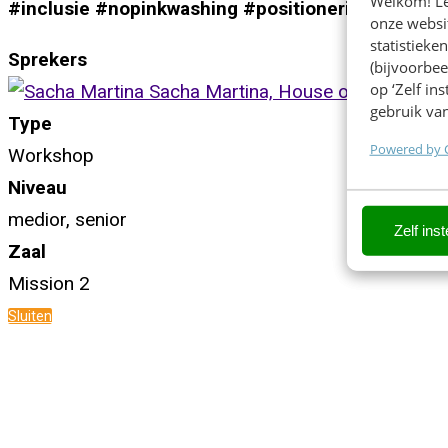
Welkom! Leu
#inclusie #nopinkwashing #positionering #future
onze websit
statistiek
Sprekers
(bijvoorbee
op ‘Zelf in
Sacha Martina, House of Inclusion B
gebruik van
Type
Powered by 
Workshop
Niveau
medior, senior
Zelf inst
Zaal
Mission 2
Sluiten