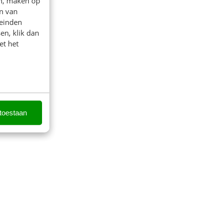
en, maken op
n van
leinden
en, klik dan
et het
 toestaan