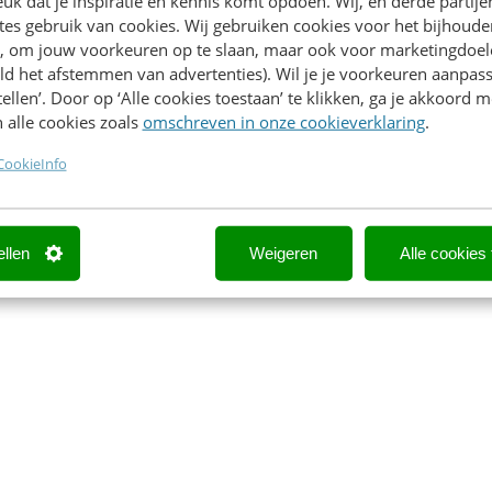
k dat je inspiratie en kennis komt opdoen. Wij, en derde partij
es gebruik van cookies. Wij gebruiken cookies voor het bijhoude
en, om jouw voorkeuren op te slaan, maar ook voor marketingdoe
ld het afstemmen van advertenties). Wil je je voorkeuren aanpass
stellen’. Door op ‘Alle cookies toestaan’ te klikken, ga je akkoord m
 alle cookies zoals
omschreven in onze cookieverklaring
.
CookieInfo
ellen
Weigeren
Alle cookies