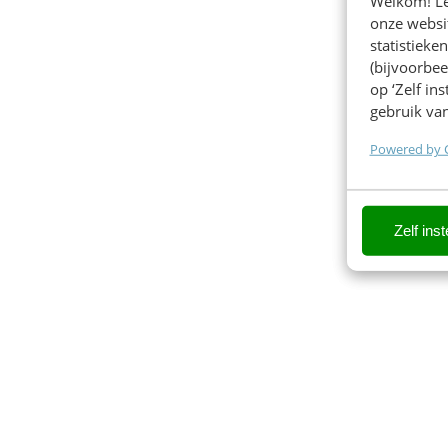
Welkom! Leu
onze websit
statistiek
(bijvoorbee
op ‘Zelf in
gebruik van
Powered by 
Zelf inst