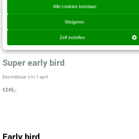
Alle cookies toestaan
Tickets
Weigeren
Prijzen zijn exclusief btw
Zelf instellen
Super early bird
Beschikbaar t/m 1 april
€245,-
Early bird