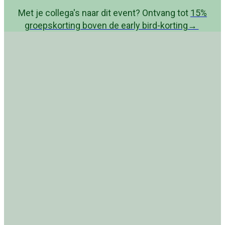
Met je collega's naar dit event? Ontvang tot
15%
groepskorting boven de early bird-korting
→
Conversational
Conference 2026
Zet de stap naar betere klantervaring
met AI