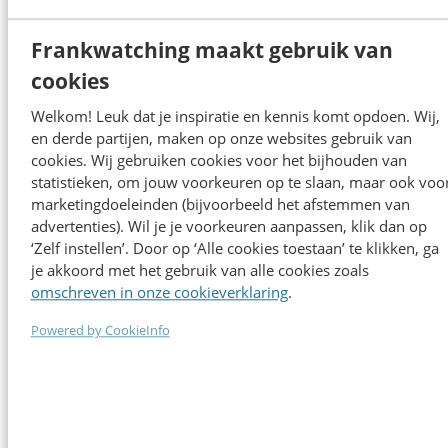
Vertaal duurzaamheidsdoelen naar content die raakt en
Frankwatching maakt gebruik van
verbindt
cookies
Programma
Welkom! Leuk dat je inspiratie en kennis komt opdoen. Wij,
en derde partijen, maken op onze websites gebruik van
cookies. Wij gebruiken cookies voor het bijhouden van
statistieken, om jouw voorkeuren op te slaan, maar ook voo
marketingdoeleinden (bijvoorbeeld het afstemmen van
advertenties). Wil je je voorkeuren aanpassen, klik dan op
‘Zelf instellen’. Door op ‘Alle cookies toestaan’ te klikken, ga
je akkoord met het gebruik van alle cookies zoals
Sprekers 2026
omschreven in onze cookieverklaring
.
Powered by CookieInfo
Alle sprekers
Alle sprekers