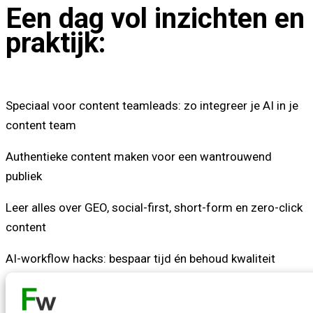
Een dag vol inzichten en
praktijk:
Speciaal voor content teamleads: zo integreer je AI in je
content team
Authentieke content maken voor een wantrouwend
publiek
Leer alles over GEO, social-first, short-form en zero-click
content
AI-workflow hacks: bespaar tijd én behoud kwaliteit
Luisteren, doen en meepraten: leer op jouw manier en
word de expert in je organisatie.