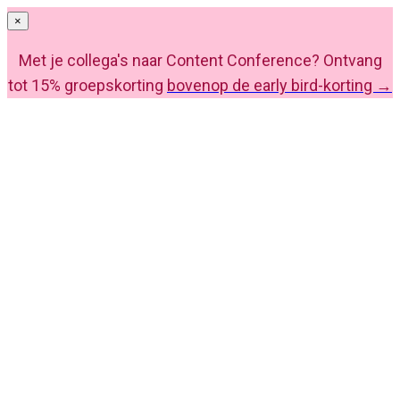
×
Met je collega's naar Content Conference? Ontvang
tot 15% groepskorting
bovenop de early bird-korting →
Content Conference 2027
Krijg grip op je content met AI