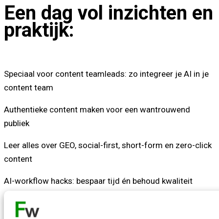
Een dag vol inzichten en
praktijk:
Speciaal voor content teamleads: zo integreer je AI in je
content team
Authentieke content maken voor een wantrouwend
publiek
Leer alles over GEO, social-first, short-form en zero-click
content
AI-workflow hacks: bespaar tijd én behoud kwaliteit
Luisteren, doen en meepraten: leer op jouw manier en
word de expert in je organisatie.