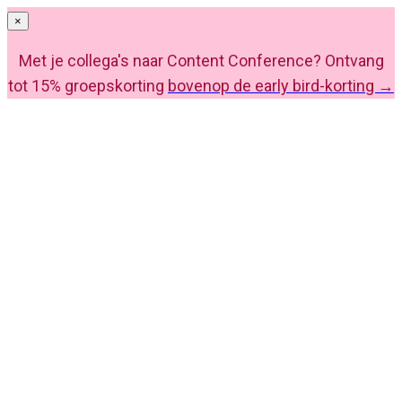
×
Met je collega's naar Content Conference? Ontvang
tot 15% groepskorting
bovenop de early bird-korting →
Content Conference 2027
Krijg grip op je content met AI