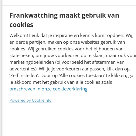
Vertaal duurzaamheidsdoelen naar content die raakt en
Frankwatching maakt gebruik van
verbindt
cookies
Programma
Welkom! Leuk dat je inspiratie en kennis komt opdoen. Wij,
en derde partijen, maken op onze websites gebruik van
cookies. Wij gebruiken cookies voor het bijhouden van
statistieken, om jouw voorkeuren op te slaan, maar ook voo
marketingdoeleinden (bijvoorbeeld het afstemmen van
advertenties). Wil je je voorkeuren aanpassen, klik dan op
‘Zelf instellen’. Door op ‘Alle cookies toestaan’ te klikken, ga
je akkoord met het gebruik van alle cookies zoals
Sprekers 2026
omschreven in onze cookieverklaring
.
Powered by CookieInfo
Alle sprekers
Alle sprekers