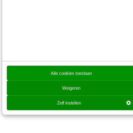
mensgerichte, betrouwbare en
toekomstbestendige AI?
Tickets
Alle cookies toestaan
Weigeren
Prijzen zijn exclusief btw
Zelf instellen